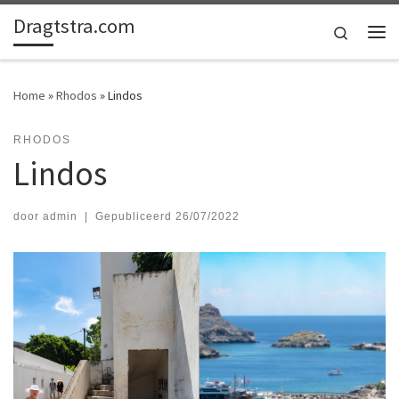
Dragtstra.com
Ga naar inhoud
Search
Me
Home
»
Rhodos
»
Lindos
RHODOS
Lindos
door
admin
|
Gepubliceerd
26/07/2022