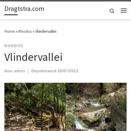
Dragtstra.com
Ga naar inhoud
Search
Me
Home
»
Rhodos
»
Vlindervallei
RHODOS
Vlindervallei
door
admin
|
Gepubliceerd
26/07/2022