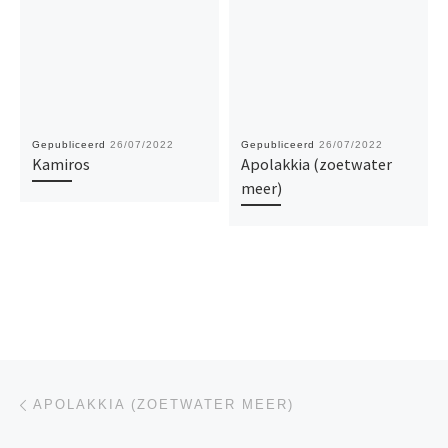
Gepubliceerd
26/07/2022
Gepubliceerd
26/07/2022
Kamiros
Apolakkia (zoetwater
meer)
Bericht navigatie
Vorig bericht
APOLAKKIA (ZOETWATER MEER)