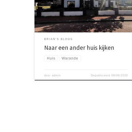
op het oog hebben. Er moet het nodige aan
gebeuren, maar daar is de prijs dan ook naar. Het staat
op de Warande in Lelystad in […]
BRIAN'S BLOGS
Naar een ander huis kijken
Huis
Warande
door
admin
Gepubliceerd
09/06/2020