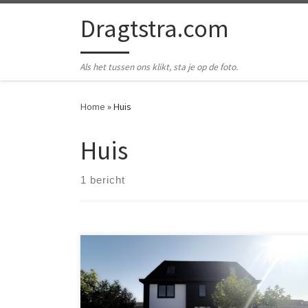
Ga naar inhoud
Dragtstra.com
Als het tussen ons klikt, sta je op de foto.
Home
»
Huis
Huis
1 bericht
Zou het er van komen? Wie zal het zeggen. Annet en
ik kijken naar een ander huis, en dit is het huis wat we