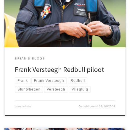
Voor mijn werk kreeg ik de kans een dagje mee te gaan met Frank
Versteegh, piloot voor Redbull en een van de beste piloten ooit
op het gebied van stuntvliegen. Zijn vliegtuig is een zogenaamde
Extra, een bloedsnel, maar vooral enorm sterk vliegtuig.
BRIAN'S BLOGS
Frank Versteegh Redbull piloot
Frank
Frank Versteegh
Redbull
Stuntvliegen
Versteegh
Vliegtuig
door
admin
Gepubliceerd
03/10/2009