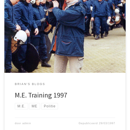
Via een bevriend agent ontving ik deze foto van een mobiele
eenheid training in 1997 waarbij ik aanwezig was om de training te
filmen. In deze training een werd duidelijk onderscheid gemaakt
tussen basiseenheden, basiseenheden met een bijzondere taak
en bijzondere eenheden. Dit is de opzet die in 1994 is […]
BRIAN'S BLOGS
M.E. Training 1997
M.E.
ME
Politie
door
admin
Gepubliceerd
29/03/1997