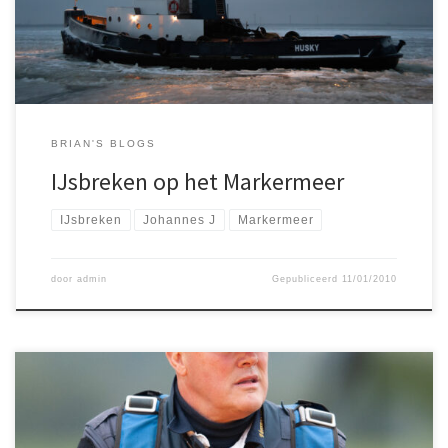
Johannes J, de Louise en de Husky
BRIAN'S BLOGS
IJsbreken op het Markermeer
IJsbreken
Johannes J
Markermeer
door
admin
Gepubliceerd
11/01/2010