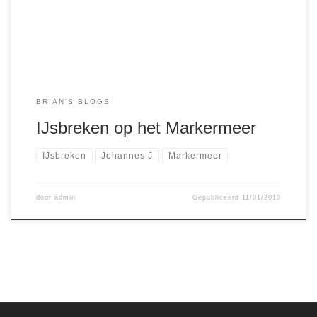
bemanning van de Johannes J, de Louise en de Husky
BRIAN'S BLOGS
IJsbreken op het Markermeer
IJsbreken
Johannes J
Markermeer
door
admin
Gepubliceerd
11/01/2010