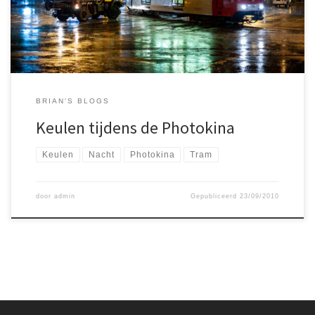
BRIAN'S BLOGS
Keulen tijdens de Photokina
Keulen
Nacht
Photokina
Tram
door
admin
Gepubliceerd
23/09/2010