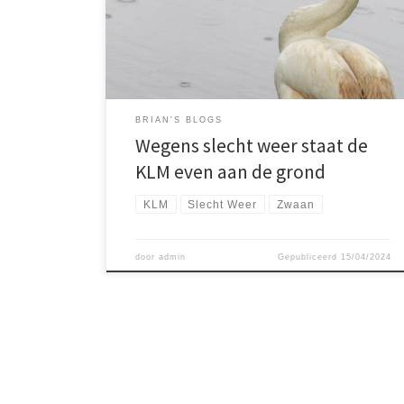
Wat een @$*&# regen is het.
BRIAN'S BLOGS
Wegens slecht weer staat de
KLM even aan de grond
KLM
Slecht Weer
Zwaan
door
admin
Gepubliceerd
15/04/2024