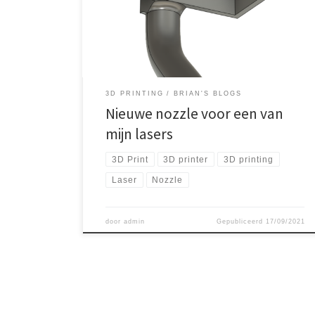
een paar veranderingen bedacht, en dus ook een
nieuw ontwerp gemaakt voor een betere nozzle.
Hierbij de betere nozzle.
3D PRINTING
BRIAN'S BLOGS
Nieuwe nozzle voor een van
mijn lasers
3D Print
3D printer
3D printing
Laser
Nozzle
door
admin
Gepubliceerd
17/09/2021