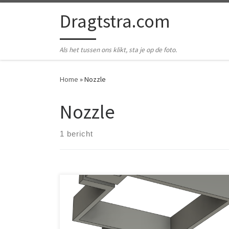
Ga naar inhoud
Dragtstra.com
Als het tussen ons klikt, sta je op de foto.
Home
»
Nozzle
Nozzle
1 bericht
Een van mijn lasers, de Ortur Master 2 Pro, heeft een
zelfgemaakte Air Assist, maar die werkt nog niet
helemaal zoals ik het zou willen. Om die reden heb ik