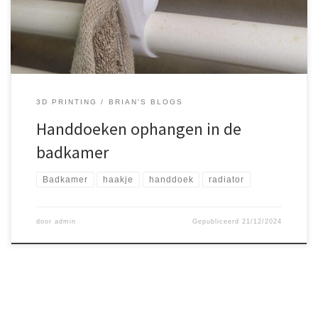
op de meest gunstige plek hangt, […]
3D PRINTING
BRIAN'S BLOGS
Handdoeken ophangen in de
badkamer
Badkamer
haakje
handdoek
radiator
door
admin
Gepubliceerd
21/12/2024