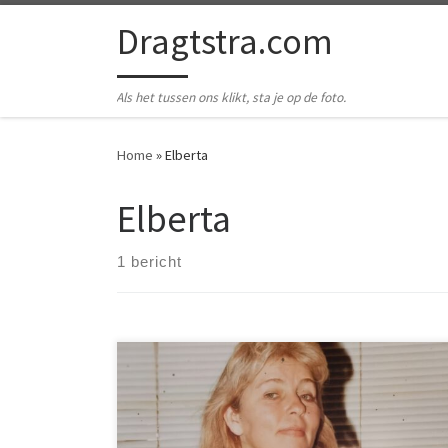
Ga naar inhoud
Dragtstra.com
Als het tussen ons klikt, sta je op de foto.
Home
»
Elberta
Elberta
1 bericht
Het is weer 18 maart, tijd om even aan mijn moeder te