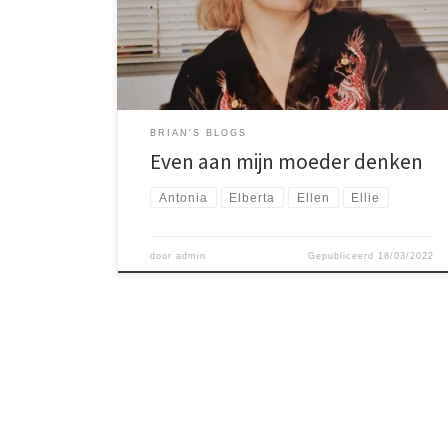
denken.
BRIAN'S BLOGS
Even aan mijn moeder denken
Antonia
Elberta
Ellen
Ellie
door
admin
Gepubliceerd
18/03/2022