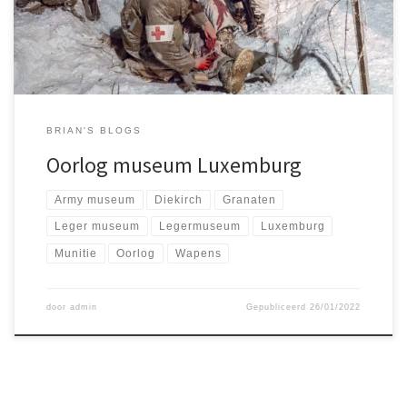
rondgelopen.
BRIAN'S BLOGS
Oorlog museum Luxemburg
Army museum
Diekirch
Granaten
Leger museum
Legermuseum
Luxemburg
Munitie
Oorlog
Wapens
door
admin
Gepubliceerd
26/01/2022