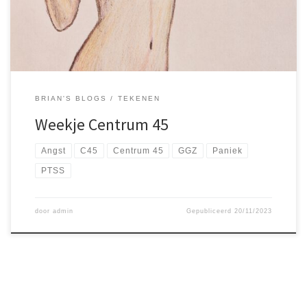
klachten. Tijdens de intensieve behandeling is ar af en toe tijd om
je creativiteit de ruimte […]
BRIAN'S BLOGS
TEKENEN
Weekje Centrum 45
Angst
C45
Centrum 45
GGZ
Paniek
PTSS
door
admin
Gepubliceerd
20/11/2023