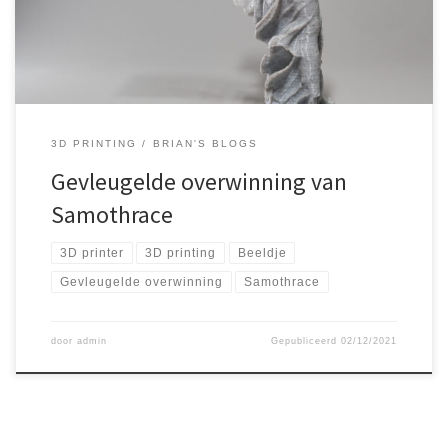
Nadat ik dit beeldje had geprint in […]
3D PRINTING
BRIAN'S BLOGS
Gevleugelde overwinning van
Samothrace
3D printer
3D printing
Beeldje
Gevleugelde overwinning
Samothrace
door
admin
Gepubliceerd
02/12/2021