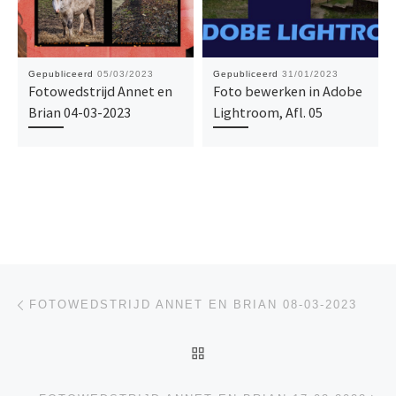
Gepubliceerd
05/03/2023
Gepubliceerd
31/01/2023
Fotowedstrijd Annet en
Foto bewerken in Adobe
Brian 04-03-2023
Lightroom, Afl. 05
Bericht navigatie
Vorig bericht
FOTOWEDSTRIJD ANNET EN BRIAN 08-03-2023
TERUG NAAR BERICHTEN
Vo