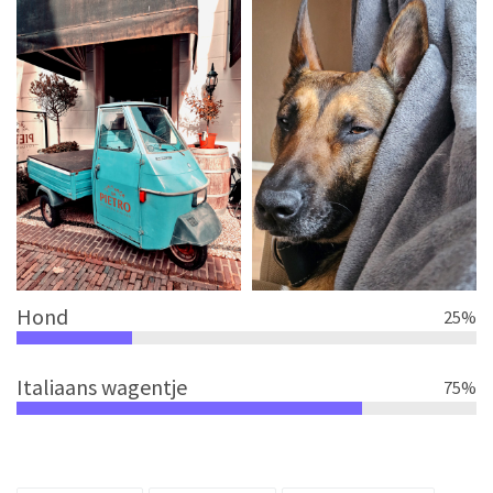
Hond
25
%
Italiaans wagentje
75
%