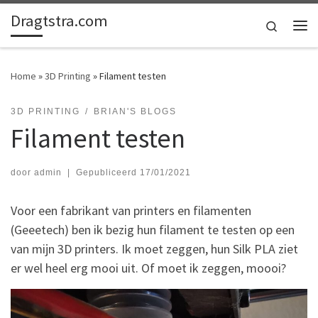
Dragtstra.com
Ga naar inhoud
Search
Me
Home
»
3D Printing
»
Filament testen
3D PRINTING
BRIAN'S BLOGS
Filament testen
door
admin
|
Gepubliceerd
17/01/2021
Voor een fabrikant van printers en filamenten
(Geeetech) ben ik bezig hun filament te testen op een
van mijn 3D printers. Ik moet zeggen, hun Silk PLA ziet
er wel heel erg mooi uit. Of moet ik zeggen, moooi?