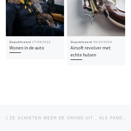
Gepubliceerd
27/09/2022
Gepubliceerd
06/10/2024
Wonen in de auto
Airsoft revolver met
echte hulsen
Bericht navigatie
Vorig bericht
ZE SCHIETEN WEER DE GROND UIT… ALS PADDENSTOELEN.