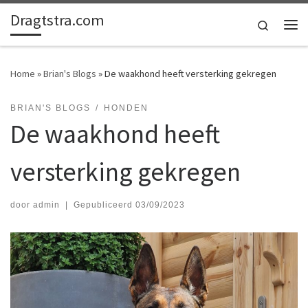
Dragtstra.com
Ga naar inhoud
Search
Me
Home
»
Brian's Blogs
»
De waakhond heeft versterking gekregen
BRIAN'S BLOGS
HONDEN
De waakhond heeft
versterking gekregen
door
admin
|
Gepubliceerd
03/09/2023